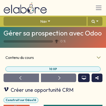
Se rendre au contenu
Nav
Gérer sa prospection avec Odoo
0
%
Contenu du cours
10
XP
Créer une opportunité CRM
Construit sur Odoo16