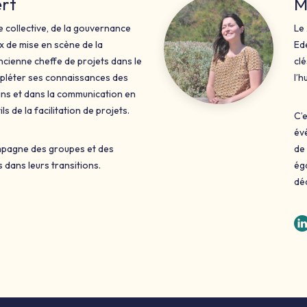
ert
M
ce collective, de la gouvernance
Le 
x de mise en scène de la
Ede
ncienne cheffe de projets dans le
clé
pléter ses connaissances des
l’h
s et dans la communication en
ils de la facilitation de projets.
C’e
év
ompagne des groupes et des
de 
s dans leurs transitions.
ég
dé