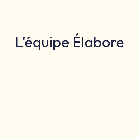
fs
Équipe
E-learning
Références
L'équipe Élabore