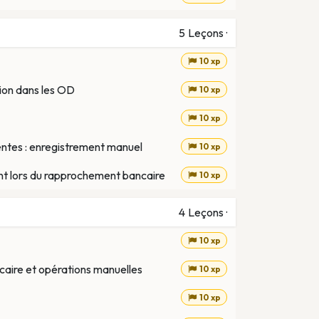
5
Leçons
·
10 xp
ion dans les OD
10 xp
10 xp
entes : enregistrement manuel
10 xp
nt lors du rapprochement bancaire
10 xp
4
Leçons
·
10 xp
aire et opérations manuelles
10 xp
10 xp