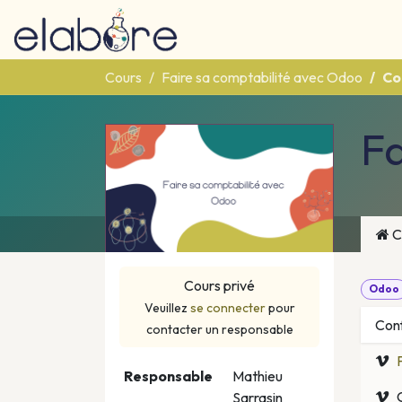
Se rendre au contenu
Outils
Services et tari
Cours
Faire sa comptabilité avec Odoo
Co
Fa
C
Cours privé
Odoo
Veuillez
se connecter
pour
Conf
contacter un responsable
Responsable
Mathieu
Sarrasin