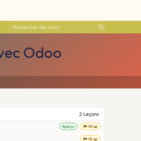
avec Odoo
2
Leçons
·
Aperçu
10 xp
10 xp