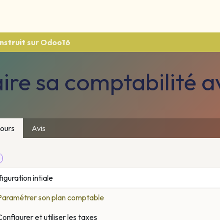
fs
Équipe
E-learning
Références
nstruit sur Odoo16
ire sa comptabilité 
ours
Avis
iguration intiale
Paramétrer son plan comptable
Configurer et utiliser les taxes