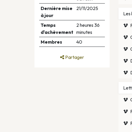
Dernière mise
21/11/2025
Les 
à jour
Temps
2 heures 36
d'achèvement
minutes
Membres
40
Partager
Let