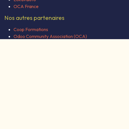
OCA France
Nos autres partenaires
Coop Formations
Odoo Community Association (OCA)
Alusage
À propos de nous
Coopérative intégrateur Odoo et logiciels libres de
collaboration.
Élabore est une Société Coopérative de Services en
Logiciels Libres spécialisée dans l'intégration et le
déploiement de l'ERP CRM CMS Odoo ainsi que toute une
suite de logiciels libres et performants pour les Associations,
SCOP, TPE, PME notamment dans le secteur de l'ESS