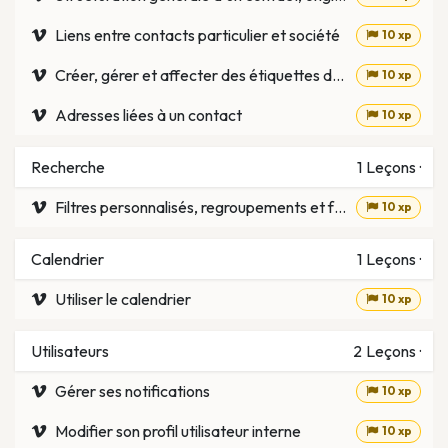
Liens entre contacts particulier et société
10 xp
Créer, gérer et affecter des étiquettes de contact
10 xp
Adresses liées à un contact
10 xp
Recherche
1
Leçons
·
Filtres personnalisés, regroupements et favoris
10 xp
Calendrier
1
Leçons
·
Utiliser le calendrier
10 xp
Utilisateurs
2
Leçons
·
Gérer ses notifications
10 xp
Modifier son profil utilisateur interne
10 xp