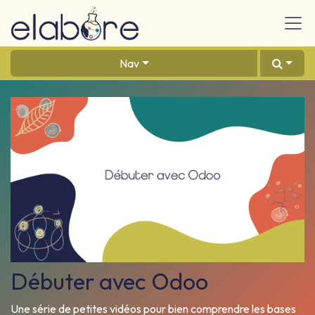
Se rendre au contenu
Nav
Débuter avec Odoo
Une série de petites vidéos pour bien comprendre les bases