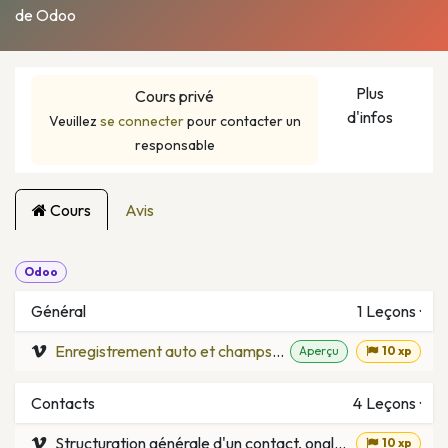
de Odoo
Plus
Cours privé
d'infos
Veuillez
se connecter
pour contacter un
responsable
Cours
Avis
Odoo
Général
1
Leçons
·
Enregistrement auto et champs obligatoires
Aperçu
10 xp
Contacts
4
Leçons
·
Structuration générale d'un contact, onglets, boutons
10 xp