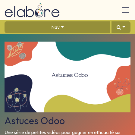
Se rendre au contenu
Nav
Astuces Odoo
Une série de petites vidéos pour gagner en efficacité sur