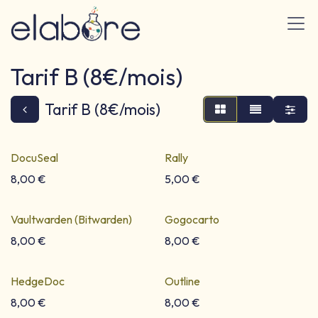
Se rendre au contenu
Tarif B (8€/mois)
Tarif B (8€/mois)
DocuSeal
Rally
Signatures certifiées
Sondages
8,00
€
5,00
€
Vaultwarden (Bitwarden)
Gogocarto
Gestionnaire de mdp
Cartographie
8,00
€
8,00
€
HedgeDoc
Outline
8,00
€
8,00
€