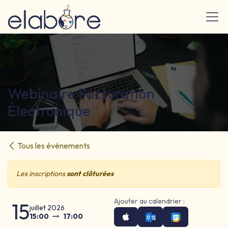
Se rendre au contenu
Webinaire Facturation
Électronique
Tous les événements
Les inscriptions
sont clôturées
Ajouter au calendrier :
15
juillet 2026
15:00
17:00